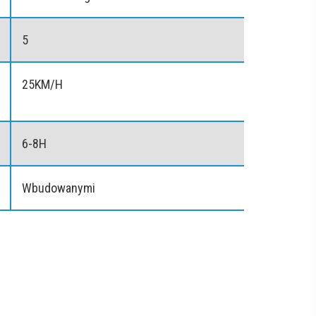
5
25KM/H
6-8H
Wbudowanymi