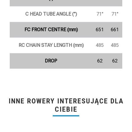
C HEAD TUBE ANGLE (°)
71°
71°
FC FRONT CENTRE (mm)
651
661
RC CHAIN STAY LENGTH (mm)
485
485
DROP
62
62
INNE ROWERY INTERESUJĄCE DLA
CIEBIE