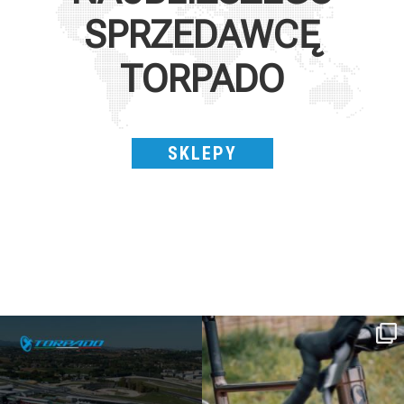
SPRZEDAWCĘ
TORPADO
SKLEPY
SAVE THE DATE - #IBF 2026
Kepler R è la gravel pensata per affrontare
lunghe
...
IBF sta per
...
28
0
18
1