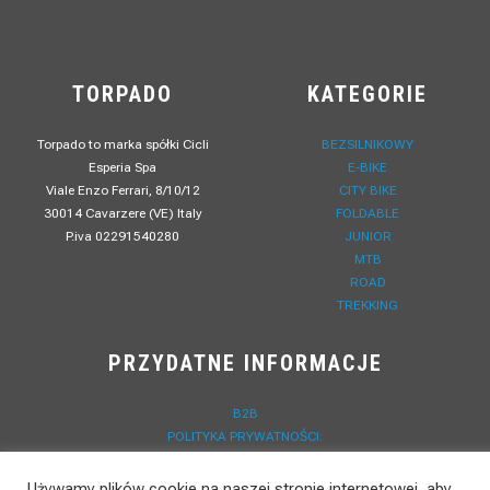
TORPADO
KATEGORIE
Torpado to marka spółki Cicli
BEZSILNIKOWY
Esperia Spa
E-BIKE
Viale Enzo Ferrari, 8/10/12
CITY BIKE
30014 Cavarzere (VE) Italy
FOLDABLE
P.iva 02291540280
JUNIOR
MTB
ROAD
TREKKING
PRZYDATNE INFORMACJE
B2B
POLITYKA PRYWATNOŚCI:
LAVORA CON NOI
SKONTAKTUJ SIĘ Z NAMI
Używamy plików cookie na naszej stronie internetowej, aby