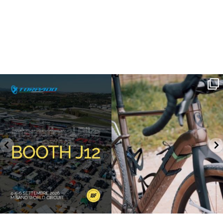
SAVE THE DATE - #IBF 2026
Kepler R è la gravel pensata per affrontare
lunghe
...
IBF sta per
...
27
0
17
1