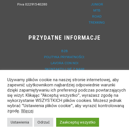
P.iva 02291540280
JUNIOR
MTB
ROAD
TREKKING
PRZYDATNE INFORMACJE
B2B
POLITYKA PRYWATNOŚCI:
LAVORA CON NOI
SKONTAKTUJ SIĘ Z NAMI
DO POBRANIA
Używamy plików cookie na naszej stronie internetowej, aby
AKTUALNOŚCI
zapewnić użytkownikom najbardziej odpowiednie warunki
REJESTRACJA GWARANCJI
dzięki zapamiętywaniu ich preferencji podczas powtarzających
się wizyt. Klikając "Akceptuj wszystko", wyrażasz zgodę na
wykorzystanie WSZYSTKICH plików cookies. Możesz jednak
wybrać "Ustawienia plików cookie", aby wyrazić kontrolowaną
zgodę.
Więcej
Ustawienia
Odrzuć
Zaakceptuj wszystko