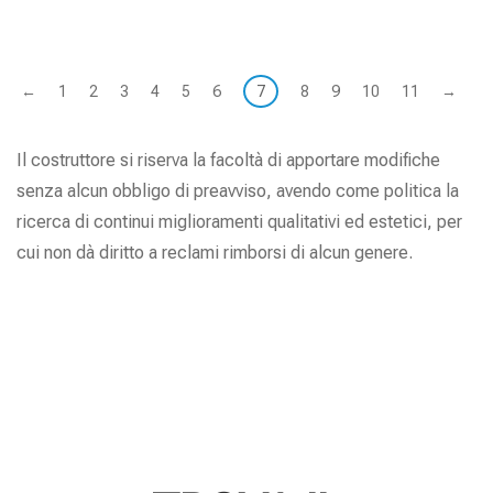
←
1
2
3
4
5
6
7
8
9
10
11
→
Il costruttore si riserva la facoltà di apportare modifiche
senza alcun obbligo di preavviso, avendo come politica la
ricerca di continui miglioramenti qualitativi ed estetici, per
cui non dà diritto a reclami rimborsi di alcun genere.