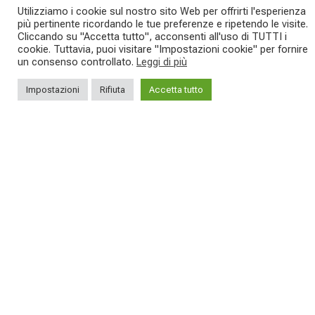
lunghe
...
Utilizziamo i cookie sul nostro sito Web per offrirti l'esperienza
IBF sta per
...
più pertinente ricordando le tue preferenze e ripetendo le visite.
Cliccando su "Accetta tutto", acconsenti all'uso di TUTTI i
27
0
cookie. Tuttavia, puoi visitare "Impostazioni cookie" per fornire
17
1
un consenso controllato.
Leggi di più
Impostazioni
Rifiuta
Accetta tutto
SEGUICI SUI NOSTRI SOCIAL