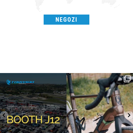
NEGOZI
SAVE THE DATE - #IBF 2026
Kepler R è la gravel pensata per affrontare
lunghe
...
IBF sta per
...
26
0
8
0