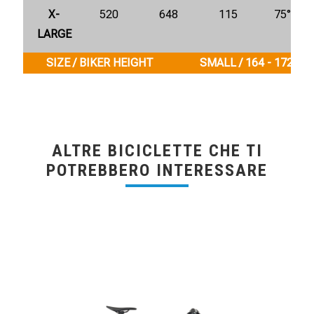
X-
520
648
115
75°
LARGE
SIZE / BIKER HEIGHT
SMALL / 164 - 172 cm
ALTRE BICICLETTE CHE TI
POTREBBERO INTERESSARE