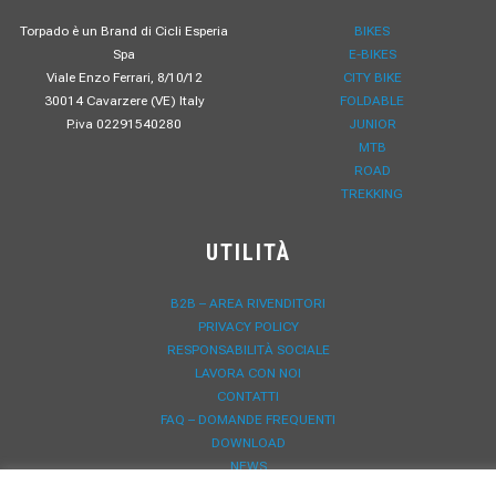
Torpado è un Brand di Cicli Esperia
BIKES
Spa
E-BIKES
Viale Enzo Ferrari, 8/10/12
CITY BIKE
30014 Cavarzere (VE) Italy
FOLDABLE
P.iva 02291540280
JUNIOR
MTB
ROAD
TREKKING
UTILITÀ
B2B – AREA RIVENDITORI
PRIVACY POLICY
RESPONSABILITÀ SOCIALE
LAVORA CON NOI
CONTATTI
FAQ – DOMANDE FREQUENTI
DOWNLOAD
NEWS
REGISTRAZIONE GARANZIA