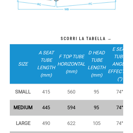
E SEAT
A SEAT
D HEAD
F TOP TUBE
TUBE
TUBE
TUBE
SIZE
HORIZONTAL
ANGLE
LENGTH
LENGTH
(mm)
EFFECTIVE
(mm)
(mm)
(°)
SMALL
415
560
95
74°
MEDIUM
445
594
95
74°
LARGE
490
622
105
74°