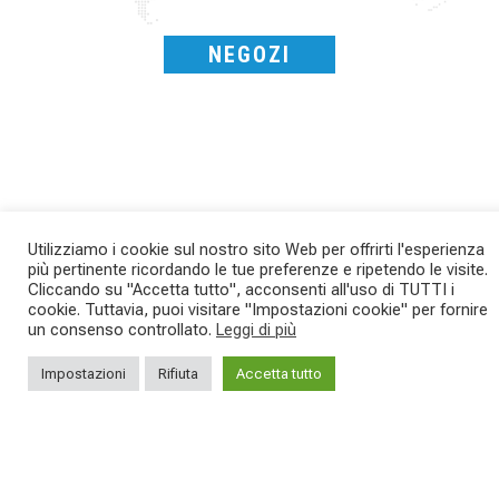
NEGOZI
Utilizziamo i cookie sul nostro sito Web per offrirti l'esperienza
più pertinente ricordando le tue preferenze e ripetendo le visite.
SAVE THE DATE - #IBF 2026
Kepler R è la gravel pensata per affrontare
Cliccando su "Accetta tutto", acconsenti all'uso di TUTTI i
lunghe
...
IBF sta per
...
cookie. Tuttavia, puoi visitare "Impostazioni cookie" per fornire
un consenso controllato.
Leggi di più
26
0
8
0
Impostazioni
Rifiuta
Accetta tutto