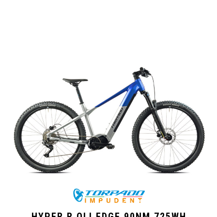
HYPER R OLI EDGE 90NM 725WH