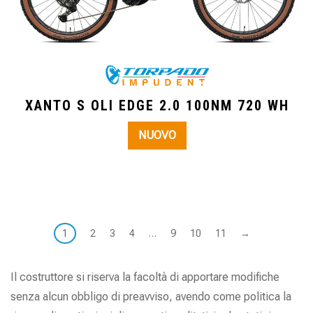
XANTO S OLI EDGE 2.0 100NM 720 WH
NUOVO
1
2
3
4
…
9
10
11
→
Il costruttore si riserva la facoltà di apportare modifiche
senza alcun obbligo di preavviso, avendo come politica la