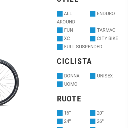
ALL
ENDURO
AROUND
FUN
TARMAC
XC
CITY BIKE
FULL SUSPENDED
CICLISTA
DONNA
UNISEX
UOMO
RUOTE
16"
20"
24"
26"