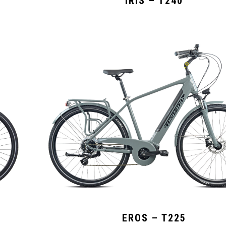
IRIS – T240
EROS – T225