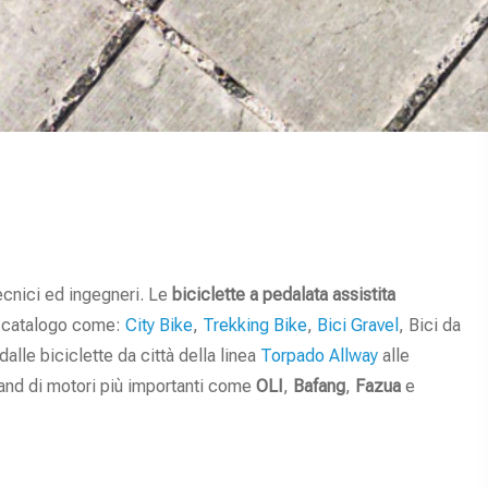
ecnici ed ingegneri. Le
biciclette a pedalata assistita
ro catalogo come:
City Bike
,
Trekking Bike
,
Bici Gravel
, Bici da
dalle biciclette da città della linea
Torpado Allway
alle
brand di motori più importanti come
OLI
,
Bafang
,
Fazua
e