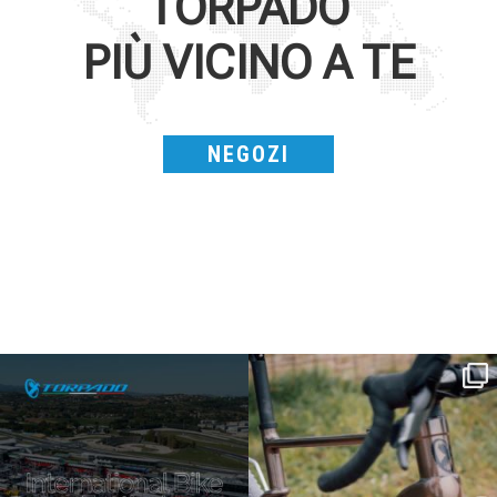
TORPADO
PIÙ VICINO A TE
NEGOZI
SAVE THE DATE - #IBF 2026
Kepler R è la gravel pensata per affrontare
lunghe
...
IBF sta per
...
26
0
17
1