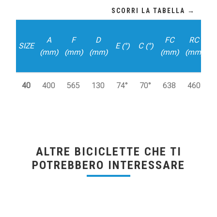
A
F
D
FC
RC
SIZE
E (°)
C (°)
D
(mm)
(mm)
(mm)
(mm)
(mm)
40
400
565
130
74°
70°
638
460
ALTRE BICICLETTE CHE TI
POTREBBERO INTERESSARE