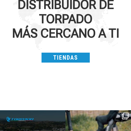
DISTRIBUIDOR DE
TORPADO
MÁS CERCANO A TI
TIENDAS
SAVE THE DATE - #IBF 2026
Kepler R è la gravel pensata per affrontare
lunghe
...
IBF sta per
...