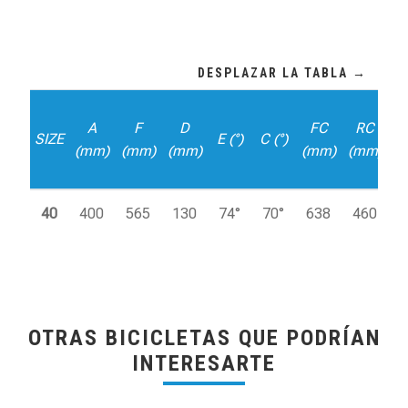
A
F
D
FC
RC
SIZE
E (°)
C (°)
D
(mm)
(mm)
(mm)
(mm)
(mm)
40
400
565
130
74°
70°
638
460
OTRAS BICICLETAS QUE PODRÍAN
INTERESARTE