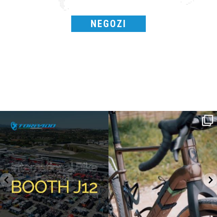
NEGOZI
SAVE THE DATE - #IBF 2026
Kepler R è la gravel pensata per affrontare
lunghe
...
IBF sta per
...
27
0
17
1