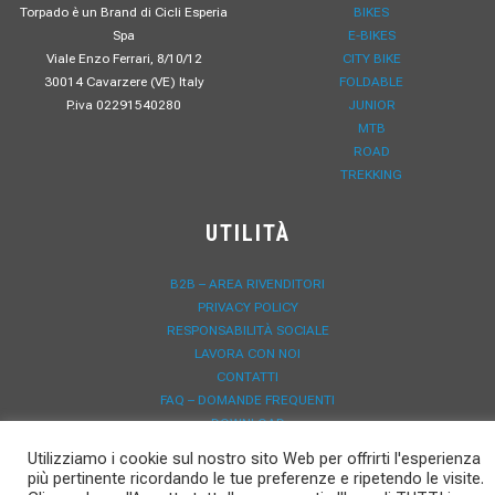
Torpado è un Brand di Cicli Esperia
BIKES
Spa
E-BIKES
Viale Enzo Ferrari, 8/10/12
CITY BIKE
30014 Cavarzere (VE) Italy
FOLDABLE
P.iva 02291540280
JUNIOR
MTB
ROAD
TREKKING
UTILITÀ
B2B – AREA RIVENDITORI
PRIVACY POLICY
RESPONSABILITÀ SOCIALE
LAVORA CON NOI
CONTATTI
FAQ – DOMANDE FREQUENTI
DOWNLOAD
NEWS
Utilizziamo i cookie sul nostro sito Web per offrirti l'esperienza
REGISTRAZIONE GARANZIA
più pertinente ricordando le tue preferenze e ripetendo le visite.