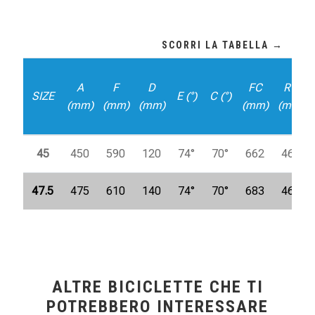
A
F
D
FC
RC
SIZE
E (°)
C (°)
(mm)
(mm)
(mm)
(mm)
(mm)
45
450
590
120
74°
70°
662
460
47.5
475
610
140
74°
70°
683
460
ALTRE BICICLETTE CHE TI
POTREBBERO INTERESSARE