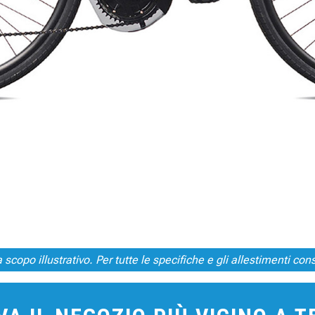
scopo illustrativo. Per tutte le specifiche e gli allestimenti consu