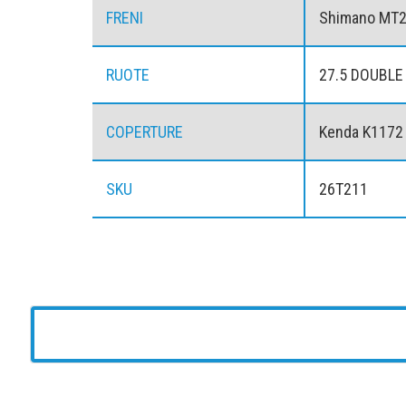
FRENI
Shimano MT20
RUOTE
27.5 DOUBLE
COPERTURE
Kenda K1172
SKU
26T211