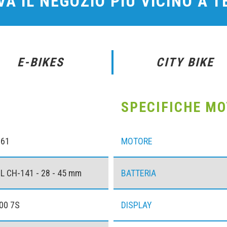
A IL NEGOZIO PIÙ VICINO A 
E-BIKES
CITY BIKE
SPECIFICHE M
061
MOTORE
L CH-141 - 28 - 45 mm
BATTERIA
00 7S
DISPLAY