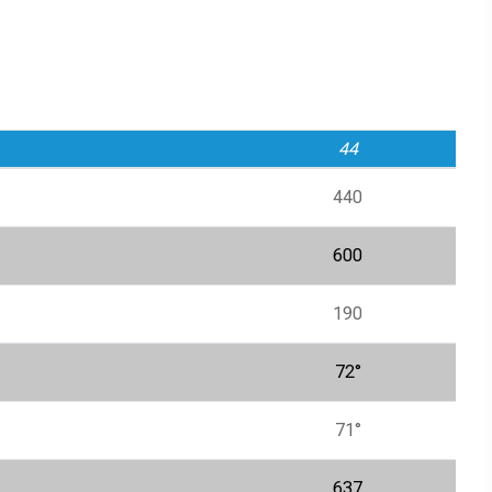
44
440
600
190
72°
71°
637