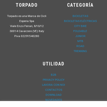
TORPADO
CATEGORÍA
Torpado es una Marca de Cicli
BICICLETAS
Esperia Spa
BICICLETAS ELÉCTRICAS
Viale Enzo Ferrari, 8/10/12
CITY BIKE
30014 Cavarzere (VE) Italy
FOLDABLE
P.iva 02291540280
JUNIOR
MTB
ROAD
TREKKING
UTILIDAD
B2B
PRIVACY POLICY
LAVORA CON NOI
CONTACTOS
DOWNLOAD
NOVEDADES
REGISTRO DE GARANTÍA