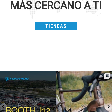
MÁS CERCANO A TI
TIENDAS
SAVE THE DATE - #IBF 2026
Kepler R è la gravel pensata per affrontare
lunghe
...
IBF sta per
...
26
0
17
1