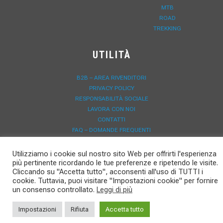
MTB
ROAD
TREKKING
UTILITÀ
B2B – AREA RIVENDITORI
PRIVACY POLICY
RESPONSABILITÀ SOCIALE
LAVORA CON NOI
CONTATTI
FAQ – DOMANDE FREQUENTI
DOWNLOAD
NEWS
Utilizziamo i cookie sul nostro sito Web per offrirti l'esperienza
REGISTRAZIONE GARANZIA
più pertinente ricordando le tue preferenze e ripetendo le visite.
Cliccando su "Accetta tutto", acconsenti all'uso di TUTTI i
cookie. Tuttavia, puoi visitare "Impostazioni cookie" per fornire
un consenso controllato.
Leggi di più
Impostazioni
Rifiuta
Accetta tutto