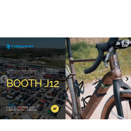
SAVE THE DATE - #IBF 2026
Kepler R è la gravel pensata per affrontare
lunghe
...
IBF sta per
...
26
0
8
0