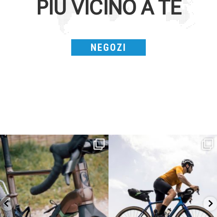
PIÙ VICINO A TE
NEGOZI
Kepler R è la gravel pensata per affrontare
Parte dalla strada, continua sulla ghiaia,
lunghe
...
non
...
26
0
23
2