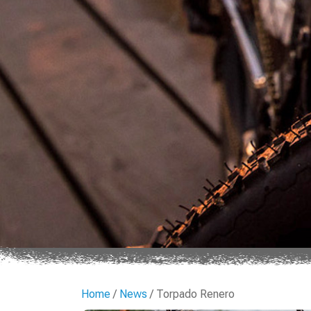
Home
/
News
/ Torpado Renero