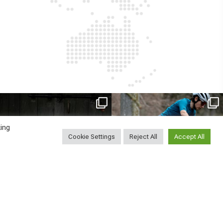
ReNero R è stata sviluppata per offrire
...
Ieri erano distanze. Oggi con Xanto S
sono
...
149
0
ing
25
0
Cookie Settings
Reject All
Accept All