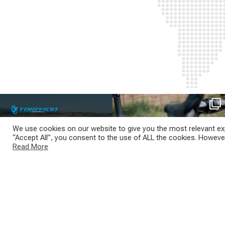
SAVE THE DATE - #IBF 2026
Kepler R è la gravel pensata per affrontare
lunghe
...
IBF sta per
...
We use cookies on our website to give you the most relevant exp
26
0
“Accept All”, you consent to the use of ALL the cookies. However
17
1
Read More