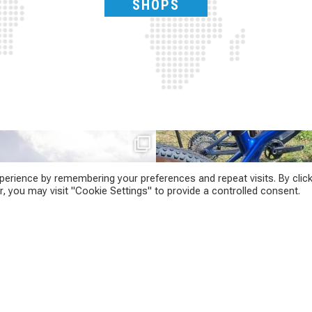
SHOPS
Parte dalla strada, continua sulla ghiaia,
Torpado ai Campionati Italiani XCO & E-
non
...
MTB
...
erience by remembering your preferences and repeat visits. By click
24
2
, you may visit "Cookie Settings" to provide a controlled consent.
116
1