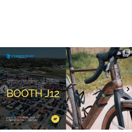
SAVE THE DATE - #IBF 2026
Kepler R è la gravel pensata per affrontare
lunghe
...
IBF sta per
...
26
0
14
1