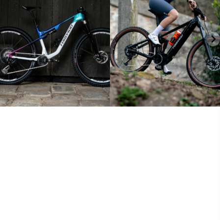
148
0
25
0