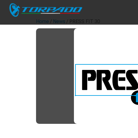
Home
/
News
/ PRESS FIT 30