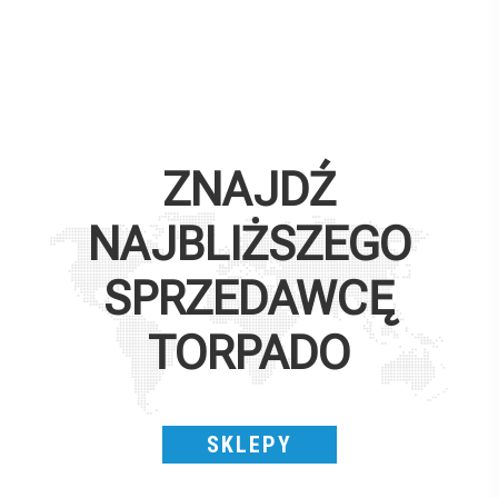
ZNAJDŹ
NAJBLIŻSZEGO
SPRZEDAWCĘ
TORPADO
SKLEPY