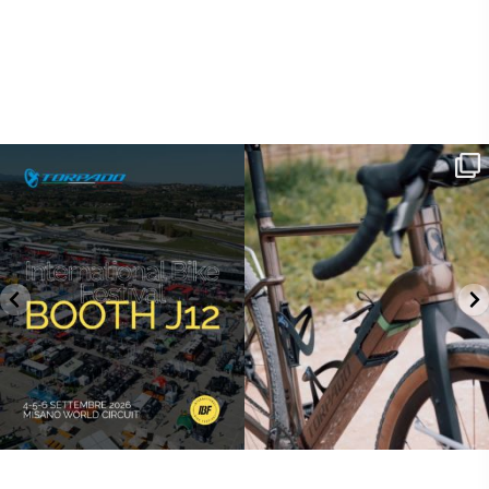
SAVE THE DATE - #IBF 2026
Kepler R è la gravel pensata per affrontare
lunghe
...
IBF sta per
...
26
0
8
0