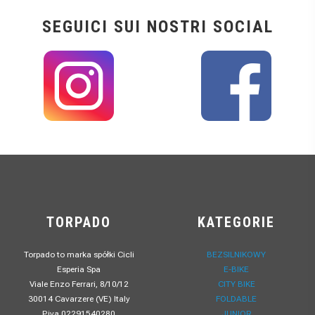
SEGUICI SUI NOSTRI SOCIAL
TORPADO
KATEGORIE
Torpado to marka spółki Cicli
BEZSILNIKOWY
Esperia Spa
E-BIKE
Viale Enzo Ferrari, 8/10/12
CITY BIKE
30014 Cavarzere (VE) Italy
FOLDABLE
P.iva 02291540280
JUNIOR