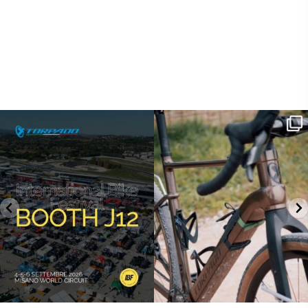
SAVE THE DATE - #IBF 2026
Kepler R è la gravel pensata per affrontare
lunghe
...
IBF sta per
...
27
0
17
1