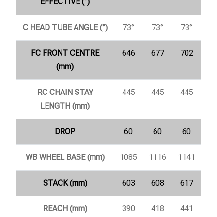
EFFECTIVE (°)
C HEAD TUBE ANGLE (°)
73°
73°
73°
FC FRONT CENTRE
646
677
702
(mm)
RC CHAIN STAY
445
445
445
LENGTH (mm)
DROP
60
60
60
WB WHEEL BASE (mm)
1085
1116
1141
STACK (mm)
603
608
617
REACH (mm)
390
418
441