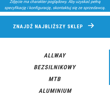
Zdjęcie ma charakter poglądowy. Aby uzyskać pełną
specyfikację i konfigurację, skontaktuj się ze sprzedawcą.
ZNAJDŹ NAJBLIŻSZY SKLEP
ALLWAY
BEZSILNIKOWY
MTB
ALUMINIUM