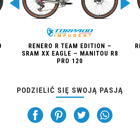
0
RENERO R TEAM EDITION –
R
SRAM XX EAGLE – MANITOU R8
PRO 120
PODZIELIĆ SIĘ SWOJĄ PASJĄ