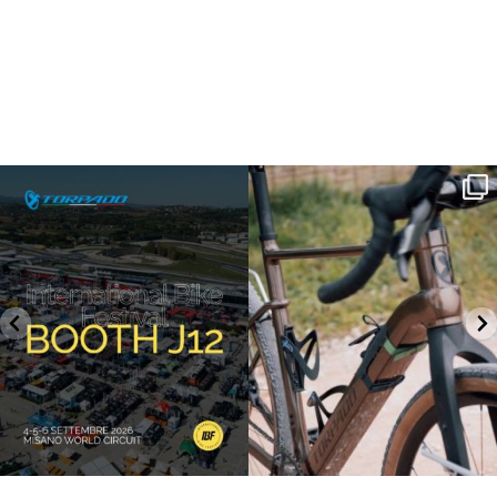
SAVE THE DATE - #IBF 2026
Kepler R è la gravel pensata per affrontare
lunghe
...
IBF sta per
...
27
0
17
1