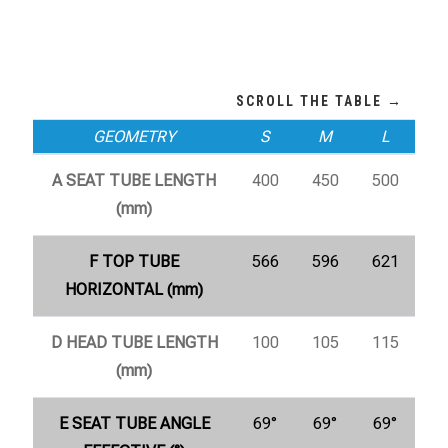
GEOMETRY
S
M
L
A SEAT TUBE LENGTH
400
450
500
(mm)
F TOP TUBE
566
596
621
HORIZONTAL (mm)
D HEAD TUBE LENGTH
100
105
115
(mm)
E SEAT TUBE ANGLE
69°
69°
69°