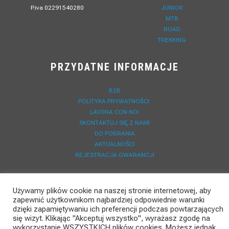
P.iva 02291540280
JUNIOR
MTB
ROAD
TREKKING
PRZYDATNE INFORMACJE
B2B
POLITYKA PRYWATNOŚCI:
LAVORA CON NOI
SKONTAKTUJ SIĘ Z NAMI
DO POBRANIA
AKTUALNOŚCI
REJESTRACJA GWARANCJI
Używamy plików cookie na naszej stronie internetowej, aby
zapewnić użytkownikom najbardziej odpowiednie warunki
dzięki zapamiętywaniu ich preferencji podczas powtarzających
się wizyt. Klikając "Akceptuj wszystko", wyrażasz zgodę na
wykorzystanie WSZYSTKICH plików cookies. Możesz jednak