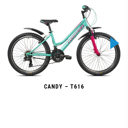
CANDY – T616