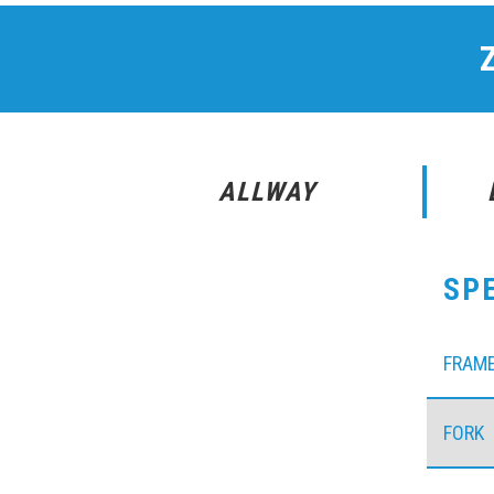
ALLWAY
SP
FRAM
FORK