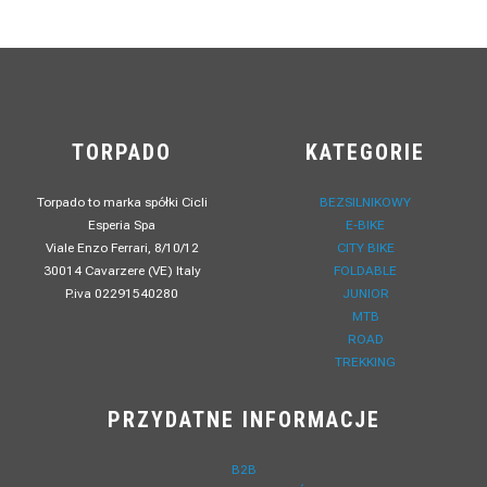
TORPADO
KATEGORIE
Torpado to marka spółki Cicli
BEZSILNIKOWY
Esperia Spa
E-BIKE
Viale Enzo Ferrari, 8/10/12
CITY BIKE
30014 Cavarzere (VE) Italy
FOLDABLE
P.iva 02291540280
JUNIOR
MTB
ROAD
TREKKING
PRZYDATNE INFORMACJE
B2B