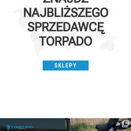
NAJBLIŻSZEGO
SPRZEDAWCĘ
TORPADO
SKLEPY
SAVE THE DATE - #IBF 2026
Kepler R è la gravel pensata per affrontare
lunghe
...
IBF sta per
...