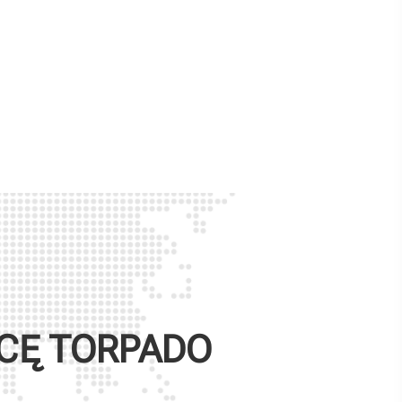
WCĘ
TORPADO