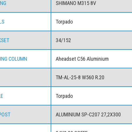
ING
SHIMANO M315 8V
LS
Torpado
KSET
34/152
ING COLUMN
Aheadset C56 Aluminium
TM-AL-25-8 W560 R.20
LE
Torpado
POST
ALUMINIUM SP-C207 27,2X300