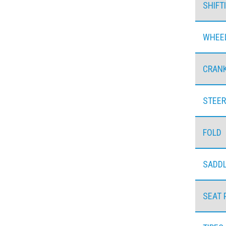
SHIFT
WHEE
CRAN
STEER
FOLD
SADD
SEAT 