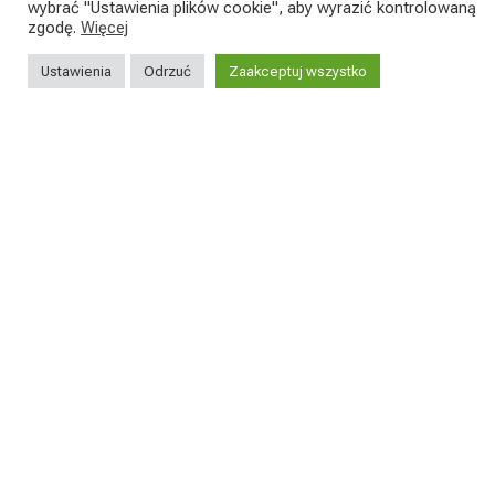
wybrać "Ustawienia plików cookie", aby wyrazić kontrolowaną
zgodę.
Więcej
MISTRZOSTWA WŁOCH W
Ustawienia
Odrzuć
Zaakceptuj wszystko
MARATONIE XCM: FABIAN
CA
RABENSTEINER WZRUSZA I
PODBIJA WŁOCHY
W