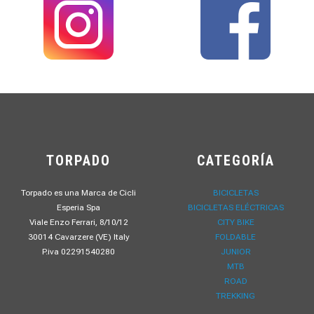
TORPADO
CATEGORÍA
Torpado es una Marca de Cicli
BICICLETAS
Esperia Spa
BICICLETAS ELÉCTRICAS
Viale Enzo Ferrari, 8/10/12
CITY BIKE
30014 Cavarzere (VE) Italy
FOLDABLE
P.iva 02291540280
JUNIOR
MTB
ROAD
TREKKING