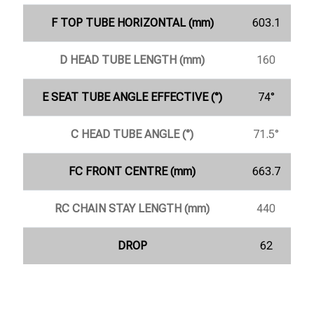
F TOP TUBE HORIZONTAL (mm)
603.1
D HEAD TUBE LENGTH (mm)
160
E SEAT TUBE ANGLE EFFECTIVE (°)
74°
C HEAD TUBE ANGLE (°)
71.5°
FC FRONT CENTRE (mm)
663.7
RC CHAIN STAY LENGTH (mm)
440
DROP
62