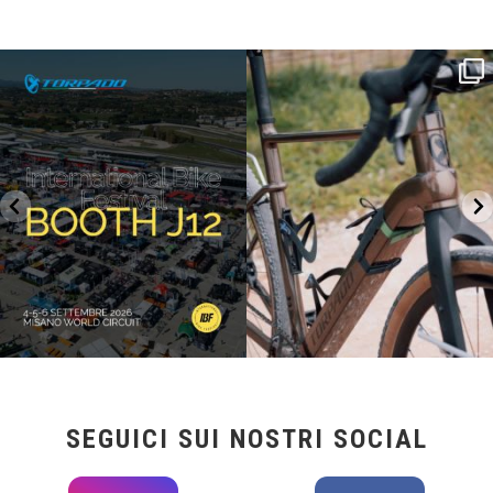
SAVE THE DATE - #IBF 2026
Kepler R è la gravel pensata per affrontare
lunghe
...
IBF sta per
...
27
0
17
1
SEGUICI SUI NOSTRI SOCIAL