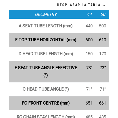
GEOMETRY
44
50
A SEAT TUBE LENGTH (mm)
440
500
F TOP TUBE HORIZONTAL (mm)
600
610
D HEAD TUBE LENGTH (mm)
150
170
E SEAT TUBE ANGLE EFFECTIVE
73°
73°
(°)
C HEAD TUBE ANGLE (°)
71°
71°
FC FRONT CENTRE (mm)
651
661
RC CHAIN STAY LENGTH (mm)
485
485