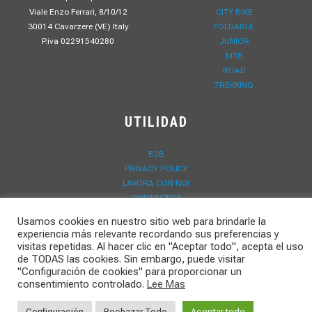
Viale Enzo Ferrari, 8/10/12
CITY BIKE
30014 Cavarzere (VE) Italy
FOLDABLE
P.iva 02291540280
JUNIOR
MTB
ROAD
TREKKING
UTILIDAD
B2B
PRIVACY POLICY
LAVORA CON NOI
CONTACTOS
DOWNLOAD
Usamos cookies en nuestro sitio web para brindarle la
NOVEDADES
experiencia más relevante recordando sus preferencias y
REGISTRO DE GARANTÍA
visitas repetidas. Al hacer clic en "Aceptar todo", acepta el uso
de TODAS las cookies. Sin embargo, puede visitar
"Configuración de cookies" para proporcionar un
consentimiento controlado.
Lee Mas
Configuración
Rechazar Todo
Aceptar todo