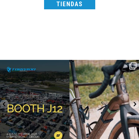
TIENDAS
SAVE THE DATE - #IBF 2026
Kepler R è la gravel pensata per affrontare
lunghe
...
IBF sta per
...
26
0
8
0