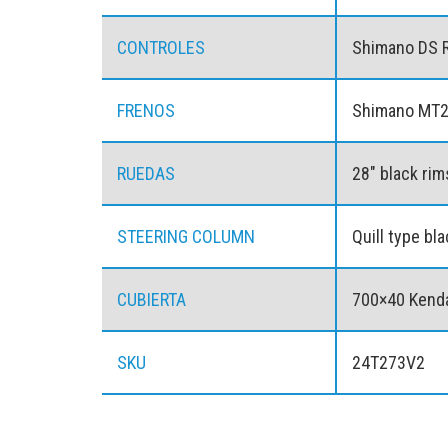
CONTROLES
Shimano DS 
FRENOS
Shimano MT20
RUEDAS
28″ black rim
STEERING COLUMN
Quill type bl
CUBIERTA
700×40 Kend
SKU
24T273V2