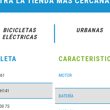
TRA LA TIENDA MÁS CERCANA
BICICLETAS
URBANAS
ELÉCTRICAS
CLETA
CARACTERISTI
061
MOTOR
CH141
BATERÍA
00 7S