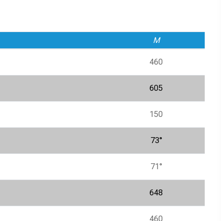
M
460
605
150
73°
71°
648
460