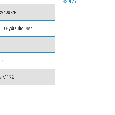
DISPLAY
RV400-7R
0 Hydraulic Disc
s
ack
a K1172