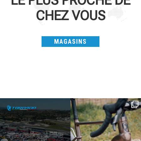
LE PLUS PROCHE DE
CHEZ VOUS
MAGASINS
SAVE THE DATE - #IBF 2026
Kepler R è la gravel pensata per affrontare
lunghe
...
IBF sta per
...
27
0
17
1