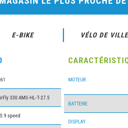
 MAGASIN LE PLUS PROCHE D
E-BIKE
VÉLO DE VILL
O
CARACTÉRISTI
061
MOTEUR
rFly 330 AMS-HL-T-27.5
BATTERIE
S 9 speed
DISPLAY