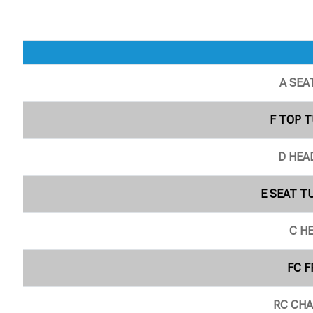
A SEA
F TOP T
D HEA
E SEAT TU
C HE
FC F
RC CHA