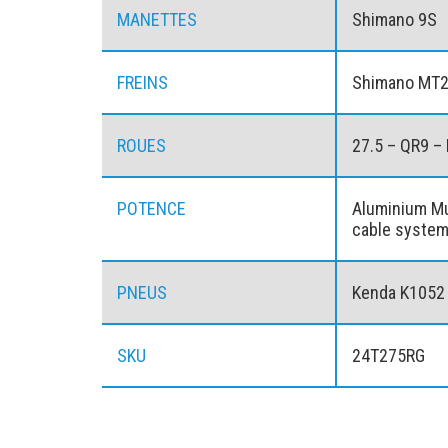
MANETTES
Shimano 9S
FREINS
Shimano MT20
ROUES
27.5 – QR9 –
POTENCE
Aluminium Mu
cable syste
PNEUS
Kenda K1052 
SKU
24T275RG