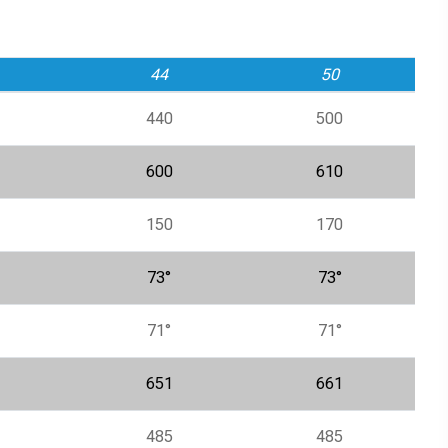
44
50
440
500
600
610
150
170
73°
73°
71°
71°
651
661
485
485