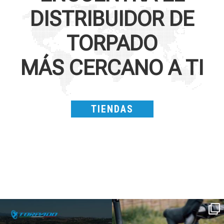
DISTRIBUIDOR DE
TORPADO
MÁS CERCANO A TI
TIENDAS
SAVE THE DATE - #IBF 2026
Kepler R è la gravel pensata per affrontare
lunghe
...
IBF sta per
...