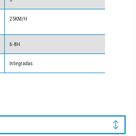
25KM/H
6-8H
Integradas