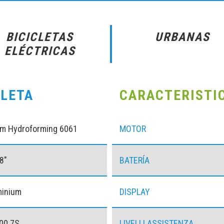
BICICLETAS
URBANAS
ELÉCTRICAS
CLETA
CARACTERISTI
um Hydroforming 6061
MOTOR
8″
BATERÍA
minium
DISPLAY
00 7S
LIVELLI ASSISTENZA