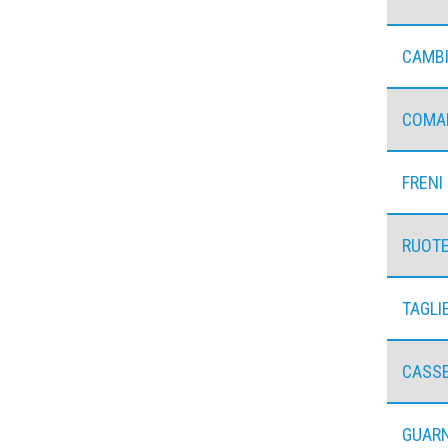
CAMB
COMA
FRENI
RUOT
TAGLI
CASS
GUARN