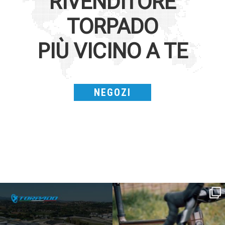
RIVENDITORE
TORPADO
PIÙ VICINO A TE
NEGOZI
SAVE THE DATE - #IBF 2026
Kepler R è la gravel pensata per affrontare
lunghe
...
IBF sta per
...
27
0