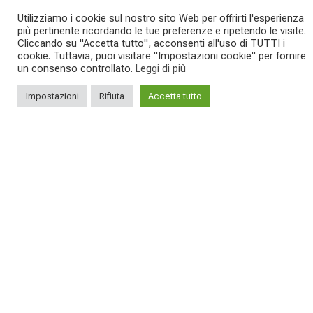
Utilizziamo i cookie sul nostro sito Web per offrirti l'esperienza
NEWS
più pertinente ricordando le tue preferenze e ripetendo le visite.
Cliccando su "Accetta tutto", acconsenti all'uso di TUTTI i
cookie. Tuttavia, puoi visitare "Impostazioni cookie" per fornire
un consenso controllato.
Leggi di più
CAMPIONATO ITALIANO
Impostazioni
Rifiuta
Accetta tutto
MARATHON XCM: FABIAN
CA
RABENSTEINER EMOZIONA
J
E CONQUISTA L’ITALIA