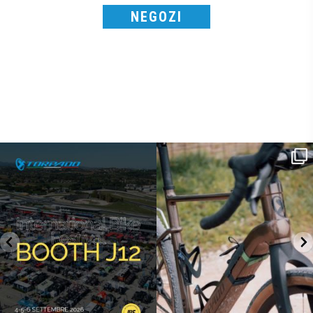
NEGOZI
SAVE THE DATE - #IBF 2026
Kepler R è la gravel pensata per affrontare
lunghe
...
IBF sta per
...
26
0
17
1