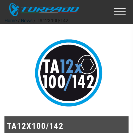
Home
/
News
/ TA12X100/142
TA12X100/142