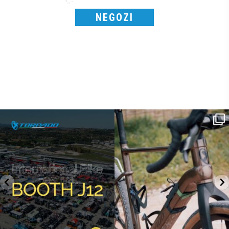
NEGOZI
SAVE THE DATE - #IBF 2026
Kepler R è la gravel pensata per affrontare
lunghe
...
IBF sta per
...
27
0
17
1