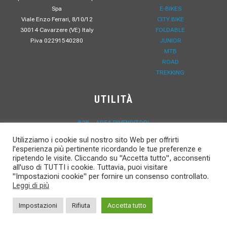
Spa
E-BIKES
Viale Enzo Ferrari, 8/10/12
CITY BIKE
30014 Cavarzere (VE) Italy
FOLDABLE
P.iva 02291540280
JUNIOR
MTB
ROAD
TREKKING
UTILITÀ
B2B – AREA RIVENDITORI
PRIVACY POLICY
Utilizziamo i cookie sul nostro sito Web per offrirti
RESPONSABILITÀ SOCIALE
l'esperienza più pertinente ricordando le tue preferenze e
LAVORA CON NOI
ripetendo le visite. Cliccando su "Accetta tutto", acconsenti
CONTATTI
all'uso di TUTTI i cookie. Tuttavia, puoi visitare
"Impostazioni cookie" per fornire un consenso controllato.
FAQ – DOMANDE FREQUENTI
Leggi di più
DOWNLOAD
NEWS
Impostazioni
Rifiuta
Accetta tutto
REGISTRAZIONE GARANZIA