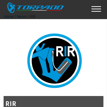
Home
/
News
/ RIR
RIR