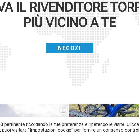
VA IL RIVENDITORE
TOR
PIÙ VICINO A TE
NEGOZI
Parte dalla strada, continua sulla ghiaia,
Torpado ai Campionati Italiani XCO & E-
non
...
MTB
...
più pertinente ricordando le tue preferenze e ripetendo le visite. Clicc
24
2
a, puoi visitare "Impostazioni cookie" per fornire un consenso control
116
1