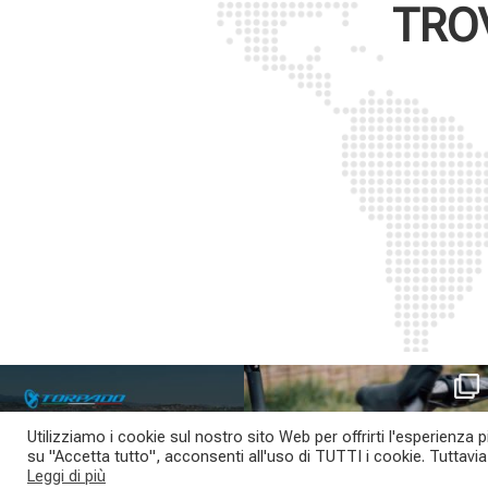
TRO
SAVE THE DATE - #IBF 2026
Kepler R è la gravel pensata per affrontare
lunghe
...
IBF sta per
...
Utilizziamo i cookie sul nostro sito Web per offrirti l'esperienza 
27
0
su "Accetta tutto", acconsenti all'uso di TUTTI i cookie. Tuttavi
17
1
Leggi di più