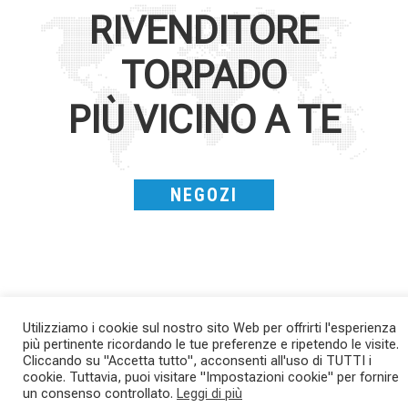
RIVENDITORE
TORPADO
PIÙ VICINO A TE
NEGOZI
Utilizziamo i cookie sul nostro sito Web per offrirti l'esperienza
più pertinente ricordando le tue preferenze e ripetendo le visite.
Cliccando su "Accetta tutto", acconsenti all'uso di TUTTI i
SAVE THE DATE - #IBF 2026
Kepler R è la gravel pensata per affrontare
cookie. Tuttavia, puoi visitare "Impostazioni cookie" per fornire
lunghe
...
un consenso controllato.
Leggi di più
IBF sta per
...