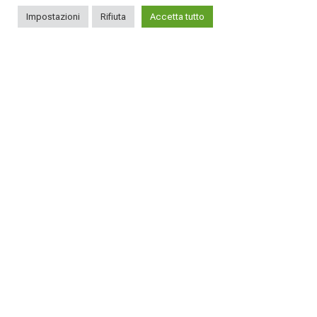
Impostazioni
Rifiuta
Accetta tutto
26
0
8
0
SEGUICI SUI NOSTRI SOCIAL