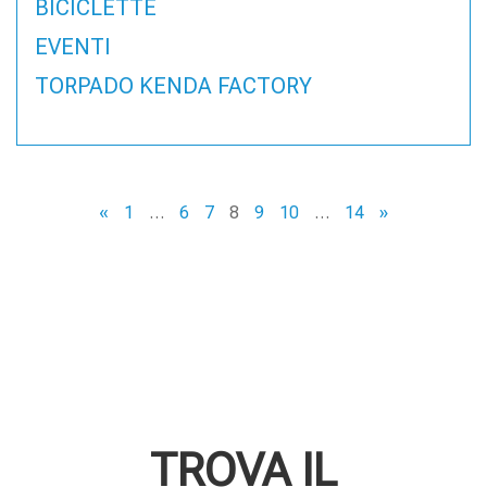
BICICLETTE
EVENTI
TORPADO KENDA FACTORY
«
1
…
6
7
8
9
10
…
14
»
TROVA IL