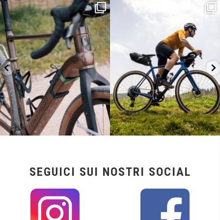
Kepler R è la gravel pensata per affrontare
Parte dalla strada, continua sulla ghiaia,
lunghe
...
non
...
26
0
23
2
SEGUICI SUI NOSTRI SOCIAL