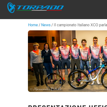
Home
/
News
/ Il campionato Italiano XCO parl