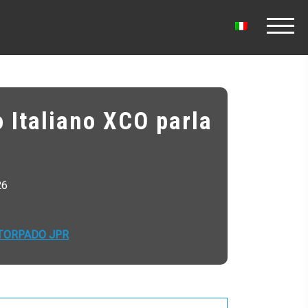
o Italiano XCO parla
26
TORPADO JPR