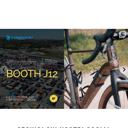
SAVE THE DATE - #IBF 2026
Kepler R è la gravel pensata per affrontare
lunghe
...
IBF sta per
...
26
0
8
0