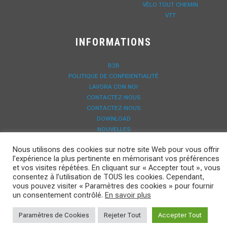
VÈLO TOUT CHEMIN
VTT
INFORMATIONS
B2B
POLITIQUE DE CONFIDENTIALITÉ
LAVORA CON NOI
CONTACTEZ-NOUS
CONTACTEZ-NOUS
DOWNLOAD
NOUVELLES
ENREGISTREMENT GARANTIE
Nous utilisons des cookies sur notre site Web pour vous offrir
l’expérience la plus pertinente en mémorisant vos préférences
et vos visites répétées. En cliquant sur « Accepter tout », vous
consentez à l’utilisation de TOUS les cookies. Cependant,
vous pouvez visiter « Paramètres des cookies » pour fournir
un consentement contrôlé.
En savoir plus
Paramètres de Cookies
Rejeter Tout
Accepter Tout