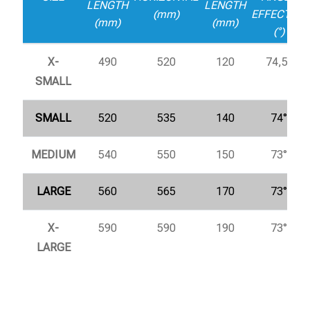
LENGTH
LENGTH
(mm)
EFFECTIVE
(mm)
(mm)
(°)
X-
490
520
120
74,5°
SMALL
SMALL
520
535
140
74°
MEDIUM
540
550
150
73°
LARGE
560
565
170
73°
X-
590
590
190
73°
LARGE