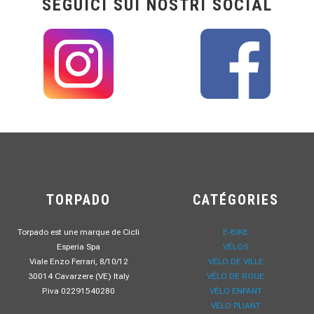
SEGUICI SUI NOSTRI SOCIAL
TORPADO
CATÉGORIES
Torpado est une marque de Cicli
E-BIKE
Esperia Spa
VÉLOS
Viale Enzo Ferrari, 8/10/12
VÉLO DE VILLE
30014 Cavarzere (VE) Italy
VÉLO DE ROUE
P.iva 02291540280
VÉLO ENFANT
VÉLO PLIANT