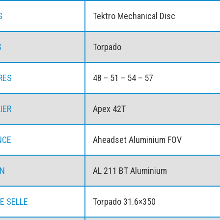
S
Tektro Mechanical Disc
S
Torpado
RES
48 – 51 – 54 – 57
IER
Apex 42T
NCE
Aheadset Aluminium FOV
ON
AL 211 BT Aluminium
DE SELLE
Torpado 31.6×350