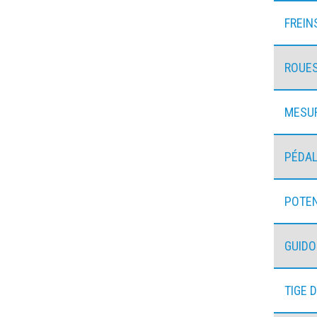
FREIN
ROUE
MESU
PÉDAL
POTE
GUID
TIGE 