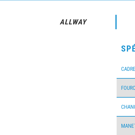
ALLWAY
SP
CADR
FOUR
CHANG
MANE