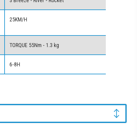
3 Breeze - River - Rocket
25KM/H
TORQUE 55Nm - 1.3 kg
6-8H