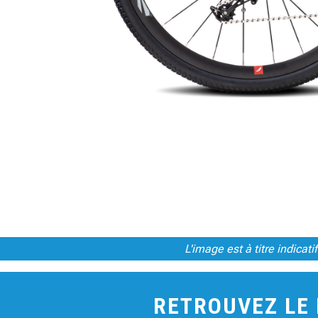
L'image est à titre indica
RETROUVEZ LE