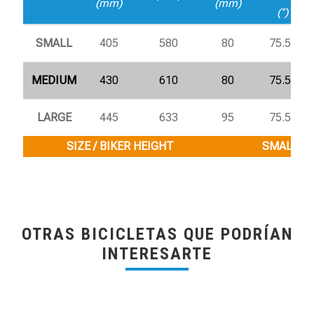
(mm)
(mm)
(°)
SMALL
405
580
80
75.5°
MEDIUM
430
610
80
75.5°
LARGE
445
633
95
75.5°
SIZE / BIKER HEIGHT
SMALL / 1
OTRAS BICICLETAS QUE PODRÍAN
INTERESARTE