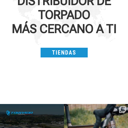
DISTRIBUIDOR DE
TORPADO
MÁS CERCANO A TI
TIENDAS
SAVE THE DATE - #IBF 2026
Kepler R è la gravel pensata per affrontare
lunghe
...
IBF sta per
...
27
0