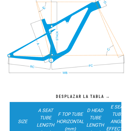
E SEAT
A SEAT
D HEAD
F TOP TUBE
TUBE
TUBE
TUBE
SIZE
HORIZONTAL
ANGLE
LENGTH
LENGTH
(mm)
EFFECTIVE