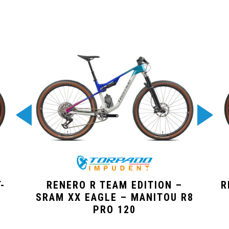
-
RENERO R TEAM EDITION –
R
SRAM XX EAGLE – MANITOU R8
PRO 120