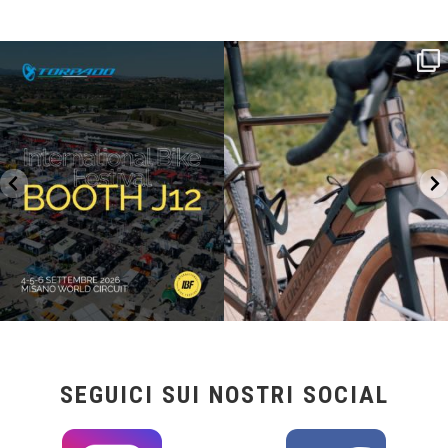
SAVE THE DATE - #IBF 2026
Kepler R è la gravel pensata per affrontare
lunghe
...
IBF sta per
...
27
0
17
1
SEGUICI SUI NOSTRI SOCIAL