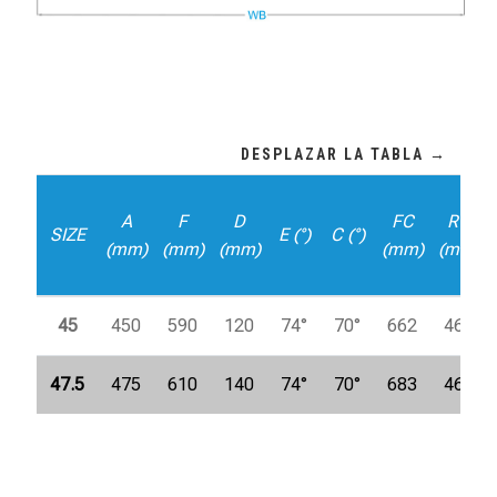
A
F
D
FC
RC
SIZE
E (°)
C (°)
(mm)
(mm)
(mm)
(mm)
(mm)
45
450
590
120
74°
70°
662
460
47.5
475
610
140
74°
70°
683
460