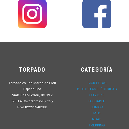
TORPADO
CATEGORÍA
Torpado es una Marca de Cicli
BICICLETAS
Esperia Spa
BICICLETAS ELÉCTRICAS
Viale Enzo Ferrari, 8/10/12
CITY BIKE
30014 Cavarzere (VE) Italy
FOLDABLE
P.iva 02291540280
JUNIOR
MTB
ROAD
TREKKING