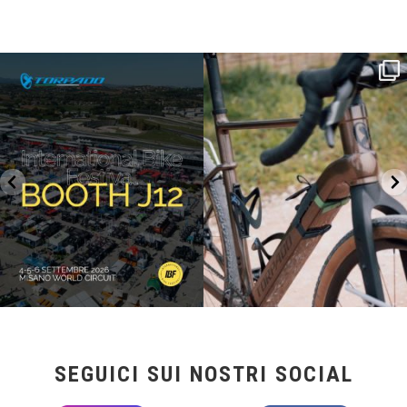
SAVE THE DATE - #IBF 2026
Kepler R è la gravel pensata per affrontare
lunghe
...
IBF sta per
...
26
0
17
1
SEGUICI SUI NOSTRI SOCIAL