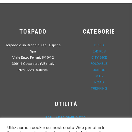
TORPADO
CATEGORIE
Torpado è un Brand di Cicli Esperia
BIKES
Spa
E-BIKES
Viale Enzo Ferrari, 8/10/12
CITY BIKE
30014 Cavarzere (VE) Italy
FOLDABLE
P.iva 02291540280
JUNIOR
MTB
ROAD
TREKKING
UTILITÀ
B2B – AREA RIVENDITORI
PRIVACY POLICY
Utilizziamo i cookie sul nostro sito Web per offrirti
RESPONSABILITÀ SOCIALE