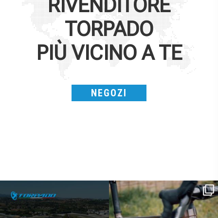
RIVENDITORE
TORPADO
PIÙ VICINO A TE
NEGOZI
SAVE THE DATE - #IBF 2026
Kepler R è la gravel pensata per affrontare
lunghe
...
IBF sta per
...