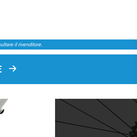
ltare il rivenditore.
TE