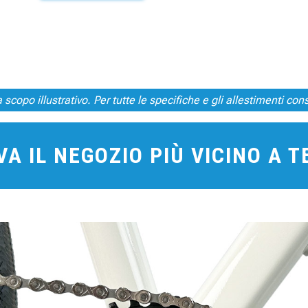
scopo illustrativo. Per tutte le specifiche e gli allestimenti consu
A IL NEGOZIO PIÙ VICINO A 