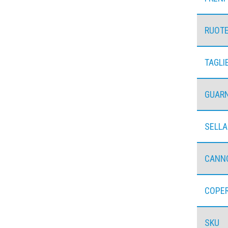
RUOT
TAGLI
GUARN
SELLA
CANN
COPE
SKU