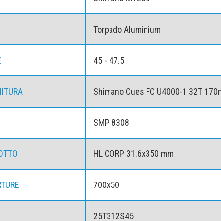
E
Torpado Aluminium
E
45 - 47.5
ITURA
Shimano Cues FC U4000-1 32T 17
SMP 8308
OTTO
HL CORP 31.6x350 mm
RTURE
700x50
25T312S45