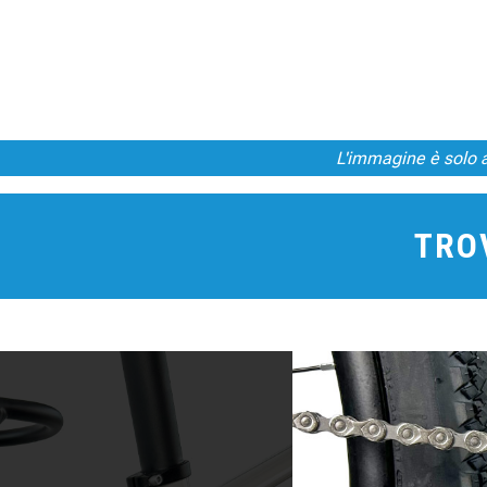
L'immagine è solo a 
TROV