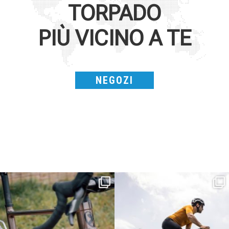
TORPADO
PIÙ VICINO A TE
NEGOZI
Kepler R è la gravel pensata per affrontare
Parte dalla strada, continua sulla ghiaia,
lunghe
...
non
...
26
0
23
2